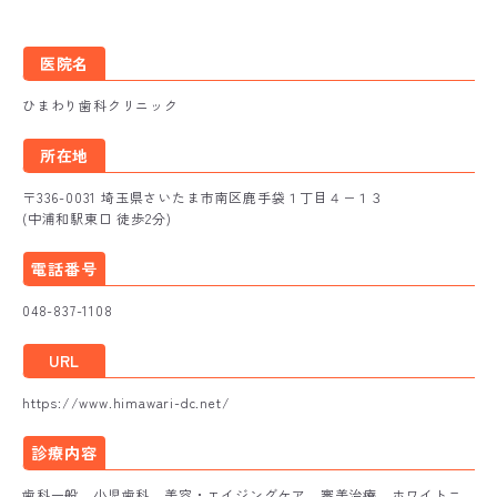
医院名
ひまわり歯科クリニック
所在地
〒336-0031 埼玉県さいたま市南区鹿手袋１丁目４−１３
(中浦和駅東口 徒歩2分)
電話番号
048-837-1108
URL
https://www.himawari-dc.net/
診療内容
歯科一般、小児歯科、美容・エイジングケア、審美治療、ホワイトニ