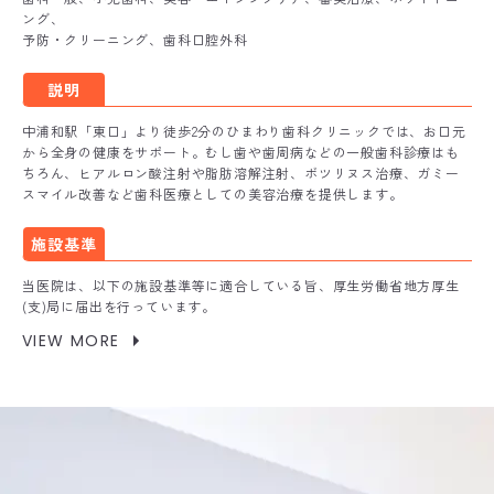
ング、
予防・クリーニング、歯科口腔外科
説明
中浦和駅「東口」より徒歩2分のひまわり歯科クリニックでは、お口元
から全身の健康をサポート。むし歯や歯周病などの一般歯科診療はも
ちろん、ヒアルロン酸注射や脂肪溶解注射、ボツリヌス治療、ガミー
スマイル改善など歯科医療としての美容治療を提供します。
施設基準
当医院は、以下の施設基準等に適合している旨、厚生労働省地方厚生
(支)局に届出を行っています。
VIEW MORE